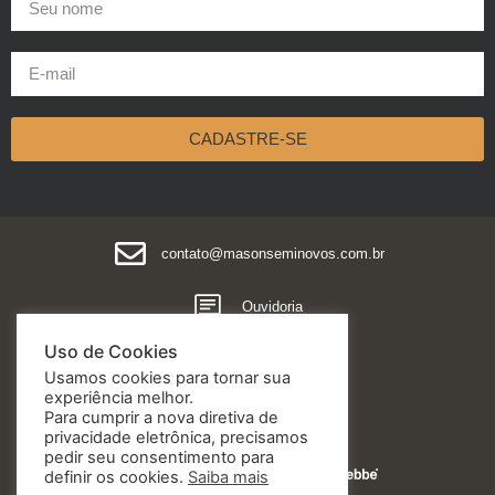
CADASTRE-SE
contato@masonseminovos.com.br
Ouvidoria
Uso de Cookies
Política de Privacidade
Usamos cookies para tornar sua
experiência melhor.
Para cumprir a nova diretiva de
privacidade eletrônica, precisamos
pedir seu consentimento para
Feito essencialmente por
definir os cookies.
Saiba mais