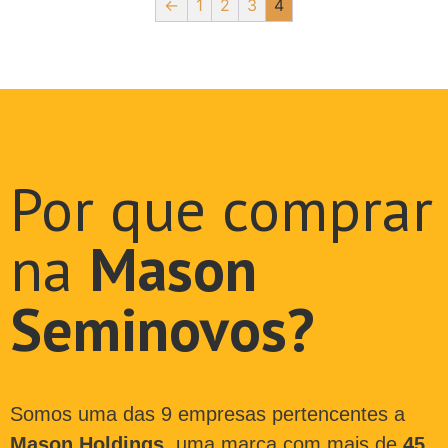
←
1
2
3
4
Por que comprar
na
Mason
Seminovos?
Somos uma das 9 empresas pertencentes a
Mason Holdings
, uma marca com mais de
45